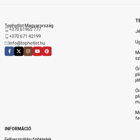
T
Tophotlot Magyarország
+370 61965 777
J
+370 671 42199
Ug
info@tophotlot.hu
M
sz
Ór
pl
já
Ór
pl
m
Mo
fe
INFORMÁCIÓ
Felhasználási feltételek