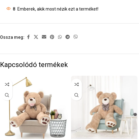
8
Emberek, akik most nézik ezt a terméket!
Ossza meg:
Kapcsolódó termékek