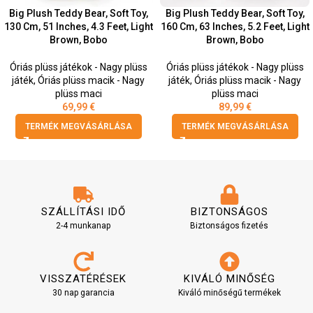
Big Plush Teddy Bear, Soft Toy,
Big Plush Teddy Bear, Soft Toy,
130 Cm, 51 Inches, 4.3 Feet, Light
160 Cm, 63 Inches, 5.2 Feet, Light
Brown, Bobo
Brown, Bobo
Óriás plüss játékok - Nagy plüss
Óriás plüss játékok - Nagy plüss
játék
,
Óriás plüss macik - Nagy
játék
,
Óriás plüss macik - Nagy
plüss maci
plüss maci
69,99
€
89,99
€
TERMÉK MEGVÁSÁRLÁSA
TERMÉK MEGVÁSÁRLÁSA
SZÁLLÍTÁSI IDŐ
BIZTONSÁGOS
2-4 munkanap
Biztonságos fizetés
VISSZATÉRÉSEK
KIVÁLÓ MINŐSÉG
30 nap garancia
Kiváló minőségű termékek