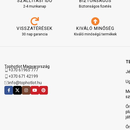
SZÁLLÍTÁSI IDŐ
BIZTONSÁGOS
2-4 munkanap
Biztonságos fizetés
VISSZATÉRÉSEK
KIVÁLÓ MINŐSÉG
30 nap garancia
Kiváló minőségű termékek
T
Tophotlot Magyarország
+370 61965 777
J
+370 671 42199
Ug
info@tophotlot.hu
M
sz
Ór
pl
já
Ór