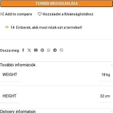
TERMÉK MEGVÁSÁRLÁSA
Add to compare
Hozzáadni a Kívánságlistához
14
Emberek, akik most nézik ezt a terméket!
Ossza meg:
További információk
WEIGHT
18 kg
HEIGHT
32 cm
Delivery information